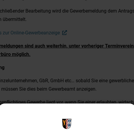
chließender Bearbeitung wird die Gewerbemeldung dem Antrags
h übermittelt.
’s zur Online-Gewerbeanzeige
eldungen sind auch weiterhin, unter vorheriger Terminverei
rbüro möglich.
ng
inzelunternehmen, GbR, GmbH etc… sobald Sie eine gewerbliche 
, müssen Sie dies beim Gewerbeamt anzeigen.
gepflichtiges Gewerbe liegt vor, wenn Sie einer erlaubten, wirtsch
ndigen Tätigkeit nachgehen, eigene Rechnungen ausstellen und
antwortung tragen. Die Tätigkeit wird auf eine gewisse Dauer mi
zielungsabsicht ausgeübt.