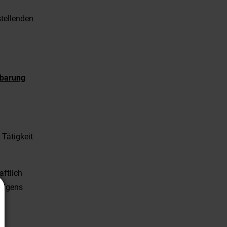
tellenden
nbarung
Tätigkeit
aftlich
 eigens
t