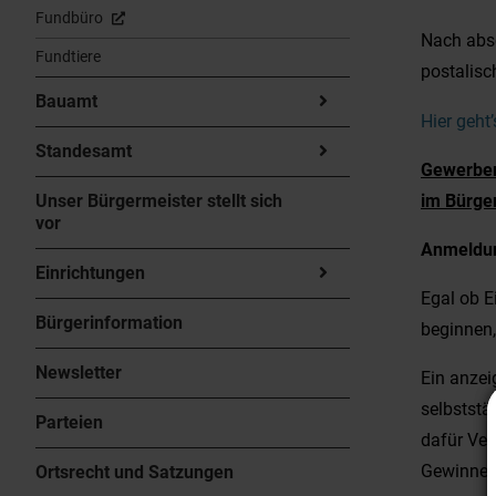
Fundbüro
Nach abs
Fundtiere
postalisc
Bauamt
Hier geht
Standesamt
Gewerbem
Unser Bürgermeister stellt sich
im Bürge
vor
Anmeldu
Einrichtungen
Egal ob E
Bürgerinformation
beginnen
Newsletter
Ein anzei
selbststä
Parteien
dafür Ver
Gewinner
Ortsrecht und Satzungen