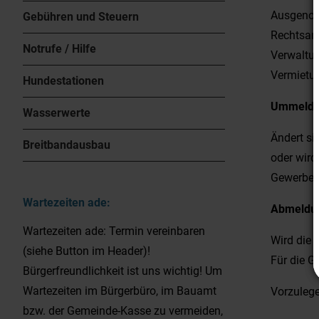
Ausgenomm
Gebühren und Steuern
Rechtsanw
Notrufe / Hilfe
Verwaltu
Vermietun
Hundestationen
Ummeld
Wasserwerte
Ändert si
Breitbandausbau
oder wird
Gewerbeu
Wartezeiten ade:
Abmeldu
Wartezeiten ade: Termin vereinbaren
Wird die 
(siehe Button im Header)!
Für die G
Bürgerfreundlichkeit ist uns wichtig! Um
Wartezeiten im Bürgerbüro, im Bauamt
Vorzuleg
bzw. der Gemeinde-Kasse zu vermeiden,