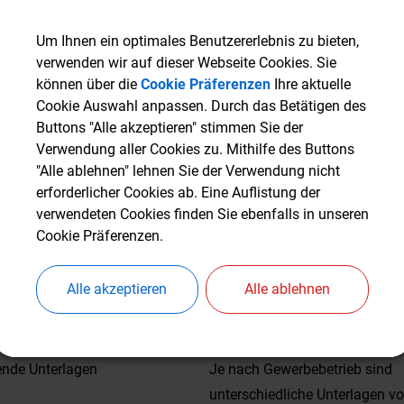
en von der Anzeigepflicht sind freiberufliche Tätigkeiten (z.B.
Um Ihnen ein optimales Benutzererlebnis zu bieten,
Um Ihnen ein optimales Benutzererlebnis zu bieten,
älte, Dozierende), Urproduktion (z.B. Landwirtschaft) oder die
verwenden wir auf dieser Webseite Cookies. Sie
verwenden wir auf dieser Webseite Cookies. Sie
ng eignen Vermögens (Photovoltaikanlage auf dem eignen Dach
können über die
können über die
Cookie Präferenzen
Cookie Präferenzen
Ihre aktuelle
Ihre aktuelle
g eigener Immobilien).
Cookie Auswahl anpassen. Durch das Betätigen des
Cookie Auswahl anpassen. Durch das Betätigen des
Buttons "Alle akzeptieren" stimmen Sie der
Buttons "Alle akzeptieren" stimmen Sie der
ung
Verwendung aller Cookies zu. Mithilfe des Buttons
Verwendung aller Cookies zu. Mithilfe des Buttons
"Alle ablehnen" lehnen Sie der Verwendung nicht
"Alle ablehnen" lehnen Sie der Verwendung nicht
ch der Name des Betriebs oder des Inhabers, wird die Betriebsstät
erforderlicher Cookies ab. Eine Auflistung der
erforderlicher Cookies ab. Eine Auflistung der
 die angemeldete Tätigkeit erweitert oder geändert, so ist eine
verwendeten Cookies finden Sie ebenfalls in unseren
verwendeten Cookies finden Sie ebenfalls in unseren
mmeldung erforderlich.
Cookie Präferenzen.
Cookie Präferenzen.
ng
Alle akzeptieren
Alle akzeptieren
Alle ablehnen
Alle ablehnen
gewerbliche Tätigkeit nicht mehr ausgeübt, ist das Gewerbe abz
ewerbeanzeigen gilt im Allgemeinen:
ende Unterlagen
Je nach Gewerbebetrieb sind
unterschiedliche Unterlagen v