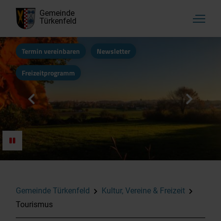
Gemeinde
Türkenfeld
Termin vereinbaren
Newsletter
Freizeitprogramm
Aktuelles, Startseite
Rathaus & Bürgerservice
Kultur, Vereine & Freizeit
Gemeinde Türkenfeld
Kultur, Vereine & Freizeit
Tourismus
Familie & Soziales