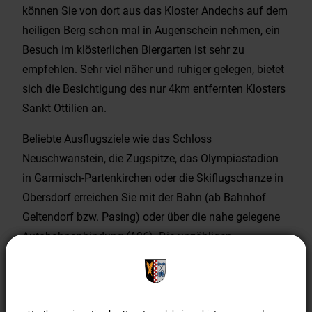
können Sie von dort aus das Kloster Andechs auf dem
heiligen Berg schon mal in Augenschein nehmen, ein
Besuch im klösterlichen Biergarten ist sehr zu
empfehlen. Sehr viel näher und ruhiger gelegen, bietet
sich die Besichtigung des nur 4km entfernten Klosters
Sankt Ottilien an.
Beliebte Ausflugsziele wie das Schloss
Neuschwanstein, die Zugspitze, das Olympiastadion
in Garmisch-Partenkirchen oder die Skiflugschanze in
Obersdorf erreichen Sie mit der Bahn (ab Bahnhof
Geltendorf bzw. Pasing) oder über die nahe gelegene
Autobahnanbindung (A96). Die unzähligen
Attraktionen, die unsere Landeshauptstadt München
zu bieten hat, liegen nur eine etwa 40-minütige S-
Bahnfahrt entfernt.