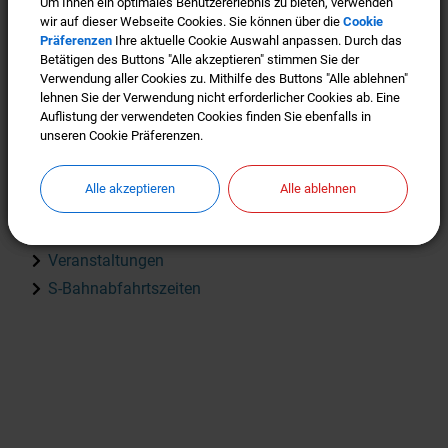
Um Ihnen ein optimales Benutzererlebnis zu bieten, verwenden
Um Ihnen ein optimales Benutzererlebnis zu bieten, verwenden
Im Naherholungsgebiet Fünfseenland, mit Ammersee,
wir auf dieser Webseite Cookies. Sie können über die
wir auf dieser Webseite Cookies. Sie können über die
Cookie
Cookie
Präferenzen
Präferenzen
Ihre aktuelle Cookie Auswahl anpassen. Durch das
Ihre aktuelle Cookie Auswahl anpassen. Durch das
Starnberger See, Pilsensee, Wörthsee und Weßlinger
Betätigen des Buttons "Alle akzeptieren" stimmen Sie der
Betätigen des Buttons "Alle akzeptieren" stimmen Sie der
See kann gesegelt, gesurft und gebadet werden. Es
Verwendung aller Cookies zu. Mithilfe des Buttons "Alle ablehnen"
Verwendung aller Cookies zu. Mithilfe des Buttons "Alle ablehnen"
lehnen Sie der Verwendung nicht erforderlicher Cookies ab. Eine
lehnen Sie der Verwendung nicht erforderlicher Cookies ab. Eine
gibt unzählige Einkehrmöglichkeiten so dass Sie mit
Auflistung der verwendeten Cookies finden Sie ebenfalls in
Auflistung der verwendeten Cookies finden Sie ebenfalls in
bayrischen Schmankerln und internationaler Küche
unseren Cookie Präferenzen.
unseren Cookie Präferenzen.
auch kulinarisch auf Ihre Kosten kommen.
Alle akzeptieren
Alle akzeptieren
Alle ablehnen
Alle ablehnen
Ausflugsziele finden Sie auf der Seite des Bürgerver
eins Dorfentwicklung
Veranstaltungen
S-Bahnabfahrtszeiten