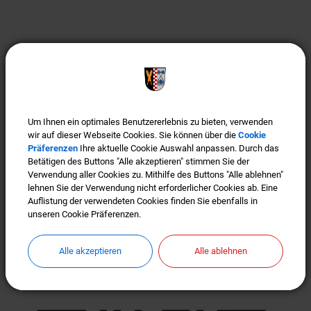
Wartezeiten ade:
Wartezeiten ade: Termin vereinbaren (siehe Button im
Header)! Bürgerfreundlichkeit ist uns wichtig! Um
Um Ihnen ein optimales Benutzererlebnis zu bieten, verwenden
Um Ihnen ein optimales Benutzererlebnis zu bieten, verwenden
Wartezeiten im Bürgerbüro, im Bauamt bzw. der
wir auf dieser Webseite Cookies. Sie können über die
wir auf dieser Webseite Cookies. Sie können über die
Cookie
Cookie
Präferenzen
Präferenzen
Ihre aktuelle Cookie Auswahl anpassen. Durch das
Ihre aktuelle Cookie Auswahl anpassen. Durch das
Gemeinde-Kasse zu vermeiden, bitten wir vor JEDEM
Betätigen des Buttons "Alle akzeptieren" stimmen Sie der
Betätigen des Buttons "Alle akzeptieren" stimmen Sie der
Besuch um Terminvereinbarung. Wir freuen uns, wenn
Verwendung aller Cookies zu. Mithilfe des Buttons "Alle ablehnen"
Verwendung aller Cookies zu. Mithilfe des Buttons "Alle ablehnen"
lehnen Sie der Verwendung nicht erforderlicher Cookies ab. Eine
lehnen Sie der Verwendung nicht erforderlicher Cookies ab. Eine
Sie auch weiterhin eine Maske tragen.
Auflistung der verwendeten Cookies finden Sie ebenfalls in
Auflistung der verwendeten Cookies finden Sie ebenfalls in
unseren Cookie Präferenzen.
unseren Cookie Präferenzen.
Weiterlesen
Alle akzeptieren
Alle akzeptieren
Alle ablehnen
Alle ablehnen
Offizieller WhatsApp Kanal der
Gemeinde Türkenfeld