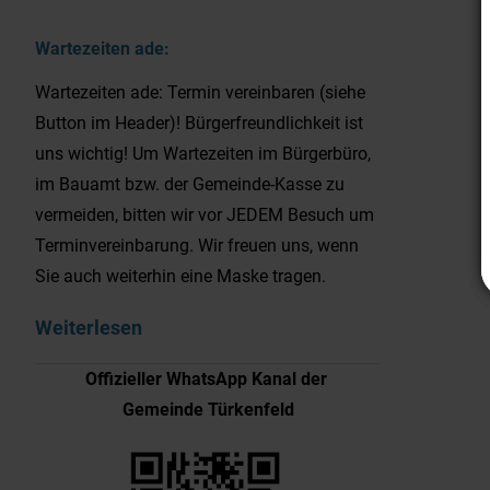
Wartezeiten ade:
Wartezeiten ade: Termin vereinbaren (siehe
Button im Header)! Bürgerfreundlichkeit ist
uns wichtig! Um Wartezeiten im Bürgerbüro,
im Bauamt bzw. der Gemeinde-Kasse zu
vermeiden, bitten wir vor JEDEM Besuch um
Terminvereinbarung. Wir freuen uns, wenn
Sie auch weiterhin eine Maske tragen.
Weiterlesen
Offizieller WhatsApp Kanal der
Gemeinde Türkenfeld