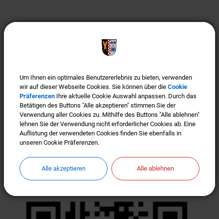
Wartezeiten ade:
Wartezeiten ade: Termin vereinbaren (siehe Button im
Header)! Bürgerfreundlichkeit ist uns wichtig! Um
Wartezeiten im Bürgerbüro, im Bauamt bzw. der
Um Ihnen ein optimales Benutzererlebnis zu bieten, verwenden
Um Ihnen ein optimales Benutzererlebnis zu bieten, verwenden
wir auf dieser Webseite Cookies. Sie können über die
wir auf dieser Webseite Cookies. Sie können über die
Cookie
Cookie
Gemeinde-Kasse zu vermeiden, bitten wir vor JEDEM
Präferenzen
Präferenzen
Ihre aktuelle Cookie Auswahl anpassen. Durch das
Ihre aktuelle Cookie Auswahl anpassen. Durch das
Besuch um Terminvereinbarung. Wir freuen uns, wenn
Betätigen des Buttons "Alle akzeptieren" stimmen Sie der
Betätigen des Buttons "Alle akzeptieren" stimmen Sie der
Verwendung aller Cookies zu. Mithilfe des Buttons "Alle ablehnen"
Verwendung aller Cookies zu. Mithilfe des Buttons "Alle ablehnen"
Sie auch weiterhin eine Maske tragen.
lehnen Sie der Verwendung nicht erforderlicher Cookies ab. Eine
lehnen Sie der Verwendung nicht erforderlicher Cookies ab. Eine
Auflistung der verwendeten Cookies finden Sie ebenfalls in
Auflistung der verwendeten Cookies finden Sie ebenfalls in
Weiterlesen
unseren Cookie Präferenzen.
unseren Cookie Präferenzen.
Offizieller WhatsApp Kanal der
Alle akzeptieren
Alle akzeptieren
Alle ablehnen
Alle ablehnen
Gemeinde Türkenfeld