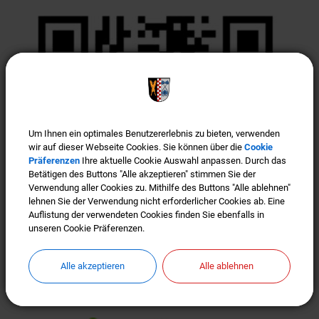
Um Ihnen ein optimales Benutzererlebnis zu bieten, verwenden
Um Ihnen ein optimales Benutzererlebnis zu bieten, verwenden
wir auf dieser Webseite Cookies. Sie können über die
wir auf dieser Webseite Cookies. Sie können über die
Cookie
Cookie
Präferenzen
Präferenzen
Ihre aktuelle Cookie Auswahl anpassen. Durch das
Ihre aktuelle Cookie Auswahl anpassen. Durch das
Betätigen des Buttons "Alle akzeptieren" stimmen Sie der
Betätigen des Buttons "Alle akzeptieren" stimmen Sie der
Verwendung aller Cookies zu. Mithilfe des Buttons "Alle ablehnen"
Verwendung aller Cookies zu. Mithilfe des Buttons "Alle ablehnen"
lehnen Sie der Verwendung nicht erforderlicher Cookies ab. Eine
lehnen Sie der Verwendung nicht erforderlicher Cookies ab. Eine
Auflistung der verwendeten Cookies finden Sie ebenfalls in
Auflistung der verwendeten Cookies finden Sie ebenfalls in
unseren Cookie Präferenzen.
unseren Cookie Präferenzen.
Alle akzeptieren
Alle akzeptieren
Alle ablehnen
Alle ablehnen
Türkenfeld ist "Gigabit-Region"