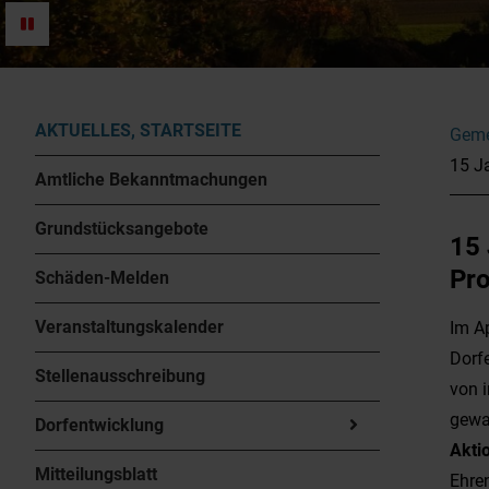
AKTUELLES, STARTSEITE
Geme
15 Ja
Amtliche Bekanntmachungen
Grundstücksangebote
15 
Pro
Schäden-Melden
Veranstaltungskalender
Im A
Dorfe
Stellenausschreibung
von i
gewa
Dorfentwicklung
Akti
Mitteilungsblatt
Ehren