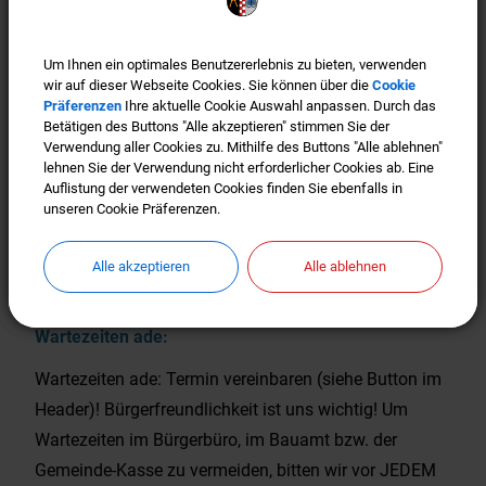
OpenStreetMap wird derzeit
nicht angezeigt
Um Ihnen ein optimales Benutzererlebnis zu bieten, verwenden
Um Ihnen ein optimales Benutzererlebnis zu bieten, verwenden
Bitte aktivieren Sie "OpenStreetMap" in Ihren
wir auf dieser Webseite Cookies. Sie können über die
wir auf dieser Webseite Cookies. Sie können über die
Cookie
Cookie
Cookie Einstellungen.
Präferenzen
Präferenzen
Ihre aktuelle Cookie Auswahl anpassen. Durch das
Ihre aktuelle Cookie Auswahl anpassen. Durch das
Betätigen des Buttons "Alle akzeptieren" stimmen Sie der
Betätigen des Buttons "Alle akzeptieren" stimmen Sie der
Cookies Anpassen
Verwendung aller Cookies zu. Mithilfe des Buttons "Alle ablehnen"
Verwendung aller Cookies zu. Mithilfe des Buttons "Alle ablehnen"
lehnen Sie der Verwendung nicht erforderlicher Cookies ab. Eine
lehnen Sie der Verwendung nicht erforderlicher Cookies ab. Eine
Auflistung der verwendeten Cookies finden Sie ebenfalls in
Auflistung der verwendeten Cookies finden Sie ebenfalls in
unseren Cookie Präferenzen.
unseren Cookie Präferenzen.
Alle akzeptieren
Alle akzeptieren
Alle ablehnen
Alle ablehnen
Wartezeiten ade:
Wartezeiten ade: Termin vereinbaren (siehe Button im
Header)! Bürgerfreundlichkeit ist uns wichtig! Um
Wartezeiten im Bürgerbüro, im Bauamt bzw. der
Gemeinde-Kasse zu vermeiden, bitten wir vor JEDEM